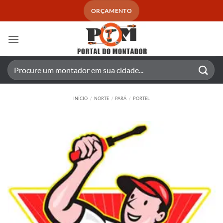
Skip
ORÇAMENTO
to
content
Pesquisar
por:
INÍCIO
/
NORTE
/
PARÁ
/
PORTEL