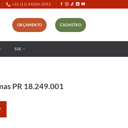
+55 (11) 94504-2992
ORÇAMENTO
CADASTRO
SUL
mas PR 18.249.001
☎