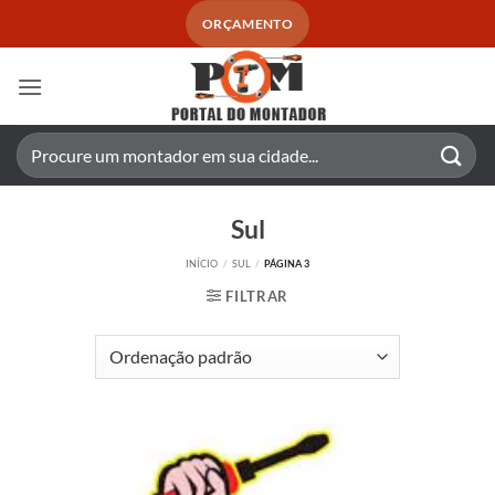
Skip
ORÇAMENTO
to
content
Pesquisar
por:
Sul
INÍCIO
/
SUL
/
PÁGINA 3
FILTRAR