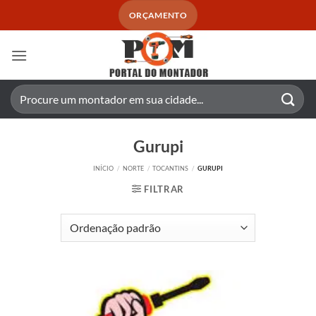
Skip
ORÇAMENTO
to
content
Pesquisar
por:
Gurupi
INÍCIO
/
NORTE
/
TOCANTINS
/
GURUPI
FILTRAR