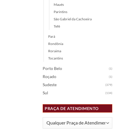
Maués
Parintins
São Gabriel da Cachoeira
Tefé
Pará
Rondônia
Roraima
Tocantins
Porto Belo
(1)
Roçado
(1)
Sudeste
(379)
Sul
(134)
PRAÇA DE ATENDIMENTO