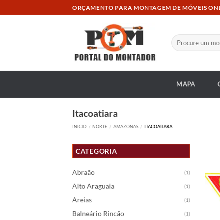
Skip
ORÇAMENTO PARA MONTAGEM DE MÓVEIS ON
to
content
Pesquisar
por:
MAPA
Itacoatiara
INÍCIO
/
NORTE
/
AMAZONAS
/
ITACOATIARA
CATEGORIA
Abraão
(1)
Alto Araguaia
(1)
Areias
(1)
Balneário Rincão
(1)