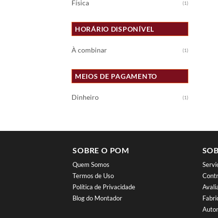
Física
(1)
HORÁRIO DISPONÍVEL
À combinar
(1)
MEIOS DE PAGAMENTO
Dinheiro
(1)
SOBRE O POM
SOB
Quem Somos
Serv
Termos de Uso
Contr
Política de Privacidade
Aval
Blog do Montador
Fabri
Autor