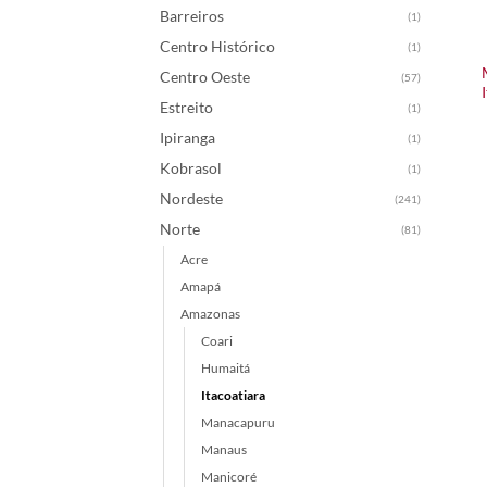
Barreiros
(1)
Centro Histórico
(1)
Centro Oeste
(57)
Estreito
(1)
Ipiranga
(1)
Kobrasol
(1)
Nordeste
(241)
Norte
(81)
Acre
Amapá
Amazonas
Coari
Humaitá
Itacoatiara
Manacapuru
Manaus
Manicoré