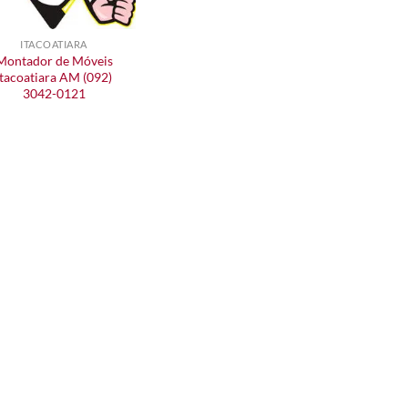
ITACOATIARA
Montador de Móveis
Itacoatiara AM (092)
3042-0121