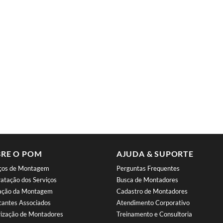
RE O POM
AJUDA & SUPORTE
iços de Montagem
Perguntas Frequentes
atação dos Serviços
Busca de Montadores
iação da Montagem
Cadastro de Montadores
cantes Associados
Atendimento Corporativo
ização de Montadores
Treinamento e Consultoria