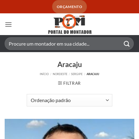
Skip
ORÇAMENTO
to
content
Pesquisar
por:
Aracaju
INÍCIO
/
NORDESTE
/
SERGIPE
/
ARACAJU
FILTRAR