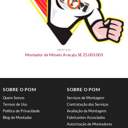
ARACAJU
Montador de Móveis Aracaju SE 25.003.003
SOBRE O POM
SOBRE O POM
Quem Somos
Serviços de Montagem
Termos de Uso
Contratação dos Serviços
Política de Privacidade
Avaliação da Montagem
Blog do Montador
Fabricantes Associados
Autorização de Montadores