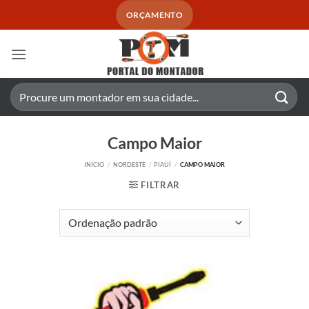
Skip
ORÇAMENTO
to
content
Pesquisar
por:
Campo Maior
INÍCIO
/
NORDESTE
/
PIAUÍ
/
CAMPO MAIOR
FILTRAR