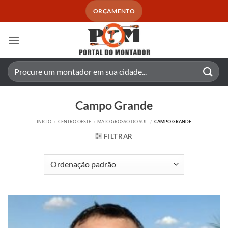
Skip
ORÇAMENTO
to
content
Pesquisar
por:
Campo Grande
INÍCIO
/
CENTRO OESTE
/
MATO GROSSO DO SUL
/
CAMPO GRANDE
FILTRAR