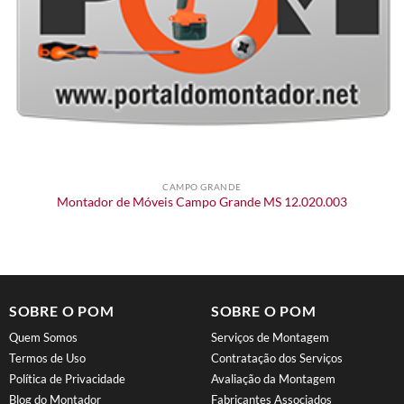
CAMPO GRANDE
Montador de Móveis Campo Grande MS 12.020.003
SOBRE O POM
SOBRE O POM
Quem Somos
Serviços de Montagem
Termos de Uso
Contratação dos Serviços
Política de Privacidade
Avaliação da Montagem
Blog do Montador
Fabricantes Associados