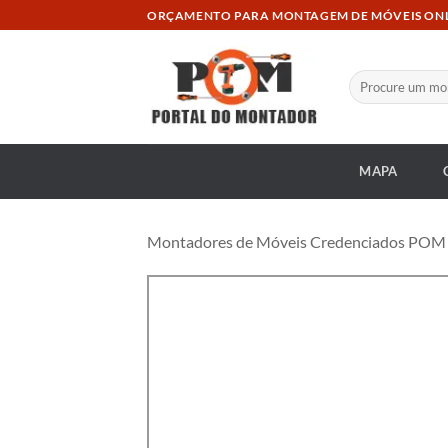
Skip
ORÇAMENTO PARA MONTAGEM DE MÓVEIS ON
to
content
Pesquisar
por:
MAPA
Montadores de Móveis Credenciados POM at