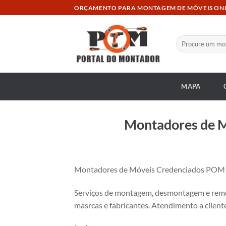
Skip
ORÇAMENTO PARA MONTAGEM DE MÓVEIS ON
to
content
Pesquisar
por:
MAPA
Montadores de M
Montadores de Móveis Credenciados POM no 
Serviços de montagem, desmontagem e remon
masrcas e fabricantes. Atendimento a cliente