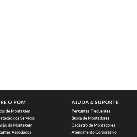
RE O POM
AJUDA & SUPORTE
iços de Montagem
Perguntas Frequentes
atação dos Serviços
Busca de Montadores
iação da Montagem
Cadastro de Montadores
cantes Associados
Atendimento Corporativo