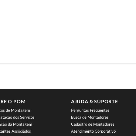
RE O POM
AJUDA & SUPORTE
iços de Montagem
Perguntas Frequentes
atação dos Serviços
Busca de Montadores
iação da Montagem
Cadastro de Montadores
cantes Associados
Atendimento Corporativo