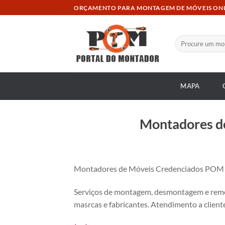
Skip
ORÇAMENTO PARA MONTAGEM DE MÓVEIS ON
to
content
Pesquisar
por:
MAPA
Montadores de
Montadores de Móveis Credenciados POM no 
Serviços de montagem, desmontagem e remon
masrcas e fabricantes. Atendimento a cliente