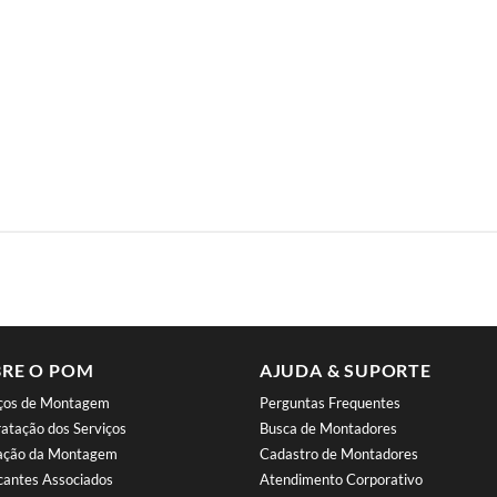
RE O POM
AJUDA & SUPORTE
iços de Montagem
Perguntas Frequentes
atação dos Serviços
Busca de Montadores
iação da Montagem
Cadastro de Montadores
cantes Associados
Atendimento Corporativo