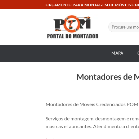
Skip
ORÇAMENTO PARA MONTAGEM DE MÓVEIS ON
to
content
Pesquisar
por:
MAPA
Montadores de M
Montadores de Móveis Credenciados POM no 
Serviços de montagem, desmontagem e remon
masrcas e fabricantes. Atendimento a cliente