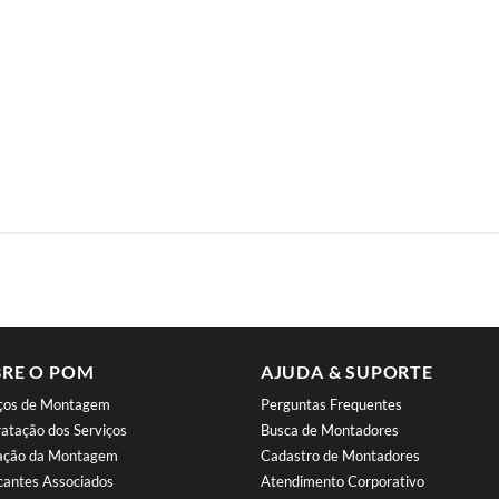
RE O POM
AJUDA & SUPORTE
iços de Montagem
Perguntas Frequentes
atação dos Serviços
Busca de Montadores
iação da Montagem
Cadastro de Montadores
cantes Associados
Atendimento Corporativo