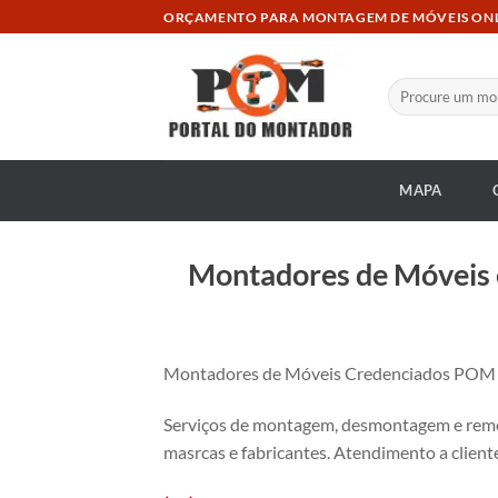
Skip
ORÇAMENTO PARA MONTAGEM DE MÓVEIS ON
to
content
Pesquisar
por:
MAPA
Montadores de Móveis 
Montadores de Móveis Credenciados POM no
Serviços de montagem, desmontagem e remon
masrcas e fabricantes. Atendimento a cliente