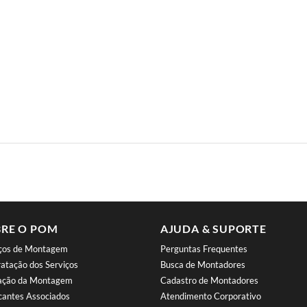
RE O POM
AJUDA & SUPORTE
iços de Montagem
Perguntas Frequentes
atação dos Serviços
Busca de Montadores
iação da Montagem
Cadastro de Montadores
cantes Associados
Atendimento Corporativo