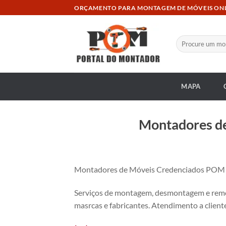
Skip
ORÇAMENTO PARA MONTAGEM DE MÓVEIS ON
to
content
Pesquisar
por:
MAPA
Montadores de
Montadores de Móveis Credenciados POM no
Serviços de montagem, desmontagem e remon
masrcas e fabricantes. Atendimento a cliente