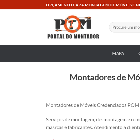
Skip
ORÇAMENTO PARA MONTAGEM DE MÓVEIS ON
to
content
Pesquisar
por:
MAPA
Montadores de Móv
Montadores de Móveis Credenciados POM no
Serviços de montagem, desmontagem e remon
masrcas e fabricantes. Atendimento a cliente