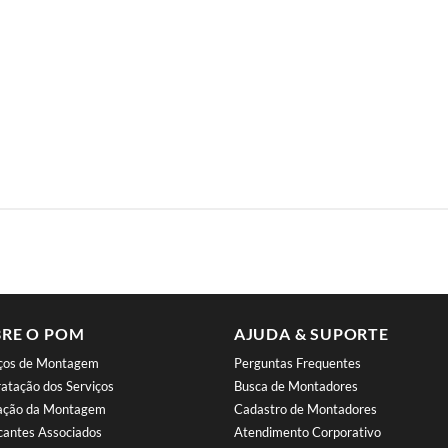
RE O POM
AJUDA & SUPORTE
iços de Montagem
Perguntas Frequentes
atação dos Serviços
Busca de Montadores
iação da Montagem
Cadastro de Montadores
cantes Associados
Atendimento Corporativo