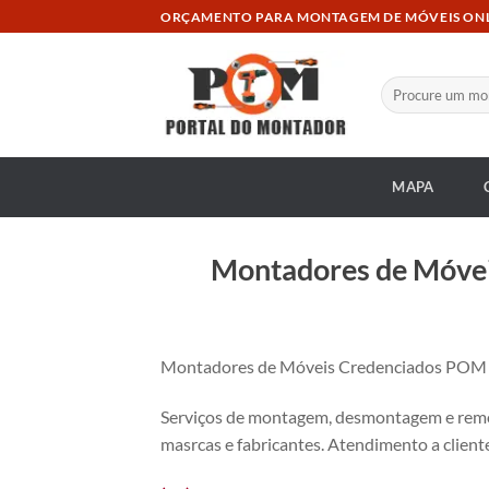
Skip
ORÇAMENTO PARA MONTAGEM DE MÓVEIS ON
to
content
Pesquisar
por:
MAPA
Montadores de Móvei
Montadores de Móveis Credenciados POM no
Serviços de montagem, desmontagem e remon
masrcas e fabricantes. Atendimento a cliente