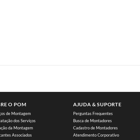
RE O POM
AJUDA & SUPORTE
iços de Montagem
Perguntas Frequentes
atação dos Serviços
Busca de Montadores
iação da Montagem
Cadastro de Montadores
cantes Associados
Atendimento Corporativo