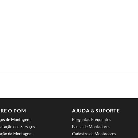
RE O POM
AJUDA & SUPORTE
iços de Montagem
Perguntas Frequentes
atação dos Serviços
Busca de Montadores
iação da Montagem
Cadastro de Montadores