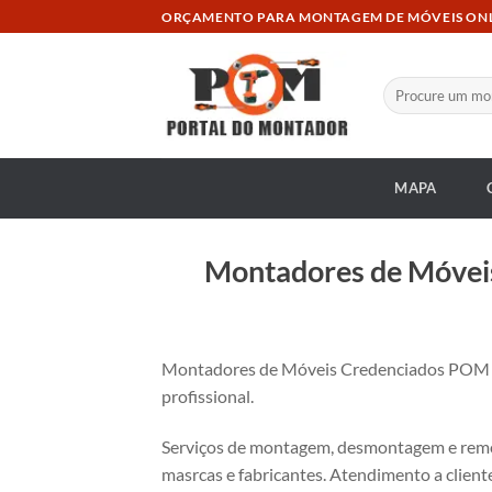
Skip
ORÇAMENTO PARA MONTAGEM DE MÓVEIS ON
to
content
Pesquisar
por:
MAPA
Montadores de Móveis
Montadores de Móveis Credenciados POM 
profissional.
Serviços de montagem, desmontagem e remon
masrcas e fabricantes. Atendimento a cliente