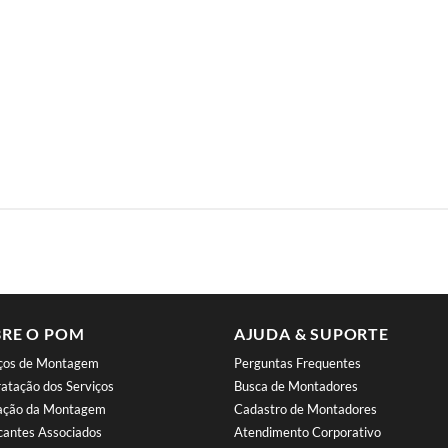
RE O POM
AJUDA & SUPORTE
iços de Montagem
Perguntas Frequentes
atação dos Serviços
Busca de Montadores
iação da Montagem
Cadastro de Montadores
cantes Associados
Atendimento Corporativo