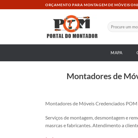
Skip
ORÇAMENTO PARA MONTAGEM DE MÓVEIS ON
to
content
Pesquisar
por:
MAPA
Montadores de Móve
Montadores de Móveis Credenciados POM no
Serviços de montagem, desmontagem e remon
masrcas e fabricantes. Atendimento a cliente