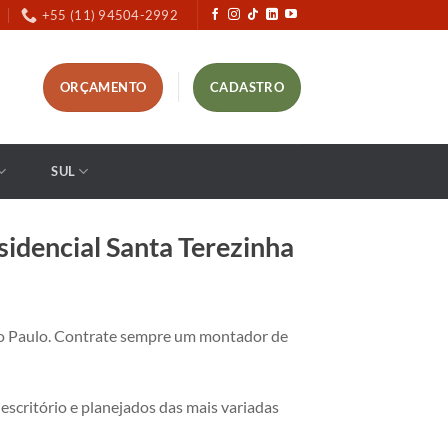
+55 (11) 94504-2992
ORÇAMENTO
CADASTRO
SUL
idencial Santa Terezinha
aulo. Contrate sempre um montador de
critório e planejados das mais variadas