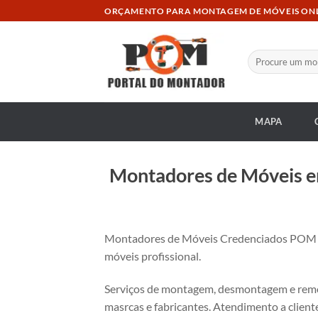
Skip
ORÇAMENTO PARA MONTAGEM DE MÓVEIS ON
to
content
Pesquisar
por:
MAPA
Montadores de Móveis em
Montadores de Móveis Credenciados POM
móveis profissional.
Serviços de montagem, desmontagem e remon
masrcas e fabricantes. Atendimento a cliente