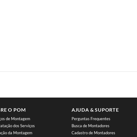
RE O POM
AJUDA & SUPORTE
iços de Montagem
Perguntas Frequentes
atação dos Serviços
Busca de Montadores
iação da Montagem
Cadastro de Montadores