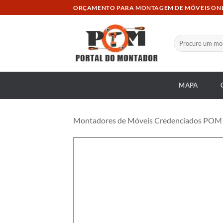
Skip
ORÇAMENTO PARA MONTAGEM DE MÓVEIS ON
to
content
Pesquisar
por:
MAPA
Montadores de Móveis Credenciados POM at