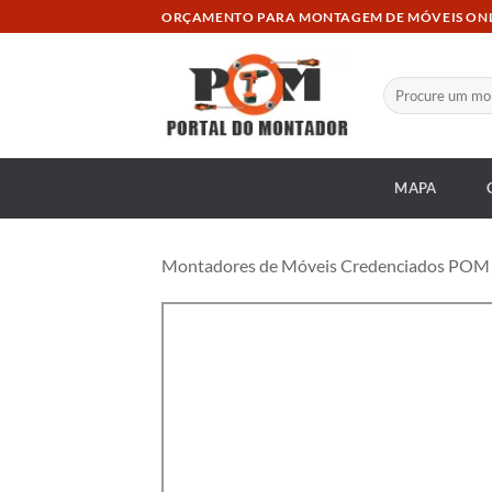
Skip
ORÇAMENTO PARA MONTAGEM DE MÓVEIS ON
to
content
Pesquisar
por:
MAPA
Montadores de Móveis Credenciados POM at