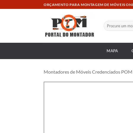
Skip
ORÇAMENTO PARA MONTAGEM DE MÓVEIS ON
to
content
Pesquisar
por:
MAPA
Montadores de Móveis Credenciados POM at