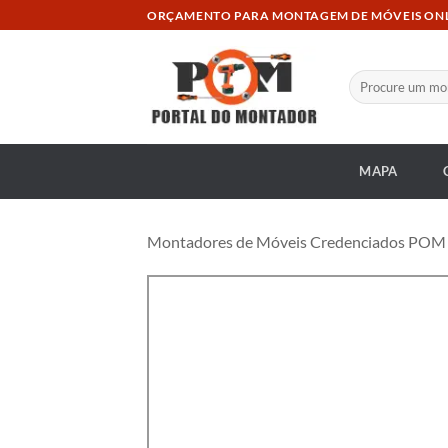
Skip
ORÇAMENTO PARA MONTAGEM DE MÓVEIS ON
to
content
Pesquisar
por:
MAPA
Montadores de Móveis Credenciados POM a