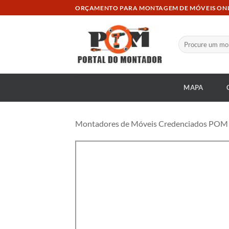
Skip
ORÇAMENTO PARA MONTAGEM DE MÓVEIS ON
to
content
Pesquisar
por:
MAPA
Montadores de Móveis Credenciados POM at