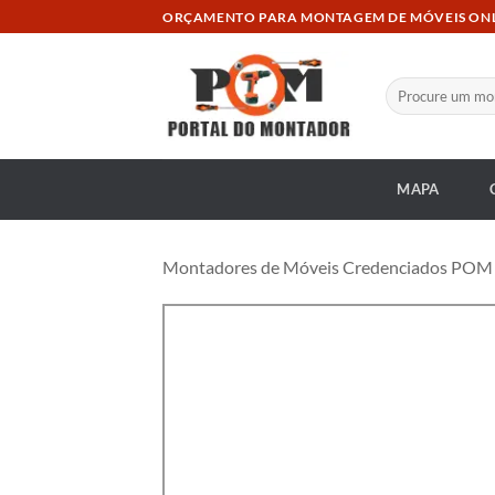
Skip
ORÇAMENTO PARA MONTAGEM DE MÓVEIS ON
to
content
Pesquisar
por:
MAPA
Montadores de Móveis Credenciados POM at