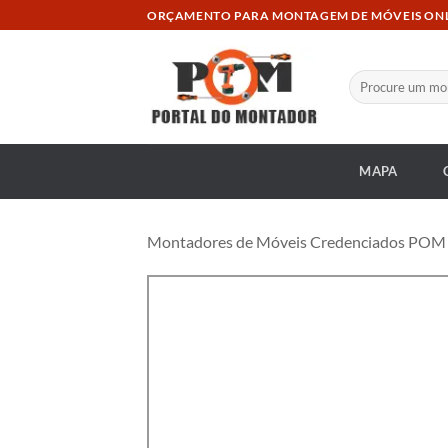
Skip
ORÇAMENTO PARA MONTAGEM DE MÓVEIS ON
to
content
Pesquisar
por:
MAPA
Montadores de Móveis Credenciados POM at