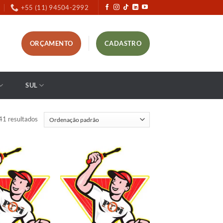
+55 (11) 94504-2992
ORÇAMENTO
CADASTRO
SUL
41 resultados