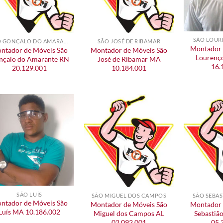
SÃO LOUR
SÃO GONÇALO DO AMARANTE
SÃO JOSÉ DE RIBAMAR
Montador 
ntador de Móveis São
Montador de Móveis São
Lourenç
nçalo do Amarante RN
José de Ribamar MA
16.
20.129.001
10.184.001
SÃO LUÍS
SÃO MIGUEL DOS CAMPOS
SÃO SEBAS
ntador de Móveis São
Montador de Móveis São
Montador 
Luís MA 10.186.002
Miguel dos Campos AL
Sebastiã
02.092.001
05.