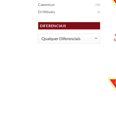
Caemmun
(10)
DJ Móveis
(1)
DIFERENCIAIS
S