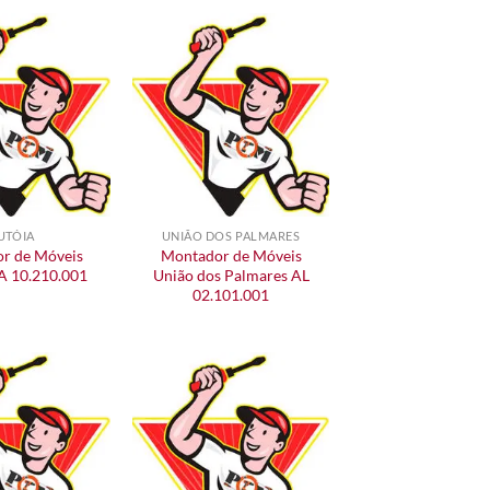
UTÓIA
UNIÃO DOS PALMARES
r de Móveis
Montador de Móveis
A 10.210.001
União dos Palmares AL
02.101.001