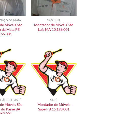
ENÇO DA MATA
SÃO LUÍS
de Móveis São
Montador de Móveis São
o da Mata PE
Luís MA 10.186.001
156.001
TIÃO DO PASSÉ
SAPÉ
de Móveis São
Montador de Móveis
o do Passé BA
Sapé PB 15.198.001
363.001