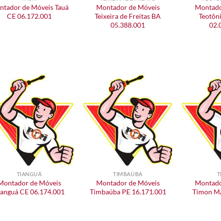
tador de Móveis Tauá
Montador de Móveis
Montado
CE 06.172.001
Teixeira de Freitas BA
Teotôni
05.388.001
02.
TIANGUÁ
TIMBAÚBA
T
Montador de Móveis
Montador de Móveis
Montado
ianguá CE 06.174.001
Timbaúba PE 16.171.001
Timon M