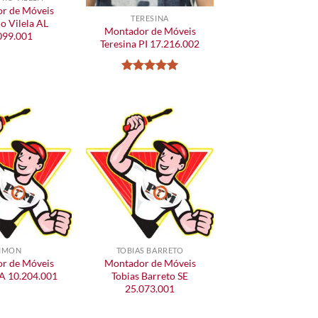
r de Móveis
TERESINA
o Vilela AL
Montador de Móveis
099.001
Teresina PI 17.216.002
Avaliação
5
de 5
IMON
TOBIAS BARRETO
r de Móveis
Montador de Móveis
A 10.204.001
Tobias Barreto SE
25.073.001