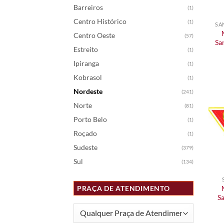
Barreiros
(1)
Centro Histórico
(1)
SA
Centro Oeste
(57)
Sa
Estreito
(1)
Ipiranga
(1)
Kobrasol
(1)
Nordeste
(241)
Norte
(81)
Porto Belo
(1)
Roçado
(1)
Sudeste
(379)
Sul
(134)
PRAÇA DE ATENDIMENTO
S