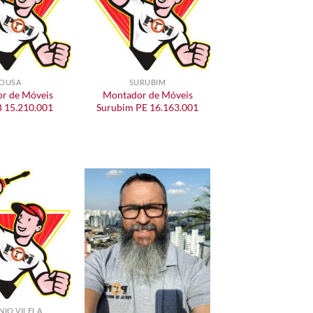
OUSA
SURUBIM
r de Móveis
Montador de Móveis
B 15.210.001
Surubim PE 16.163.001
NIO VILELA