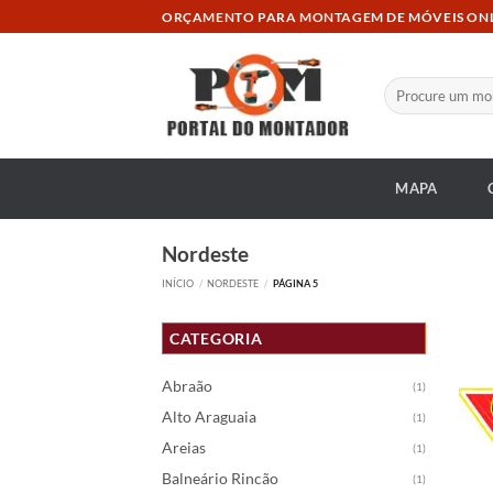
Skip
ORÇAMENTO PARA MONTAGEM DE MÓVEIS ON
to
content
Pesquisar
por:
MAPA
Nordeste
INÍCIO
/
NORDESTE
/
PÁGINA 5
CATEGORIA
Abraão
(1)
Alto Araguaia
(1)
Areias
(1)
Balneário Rincão
(1)