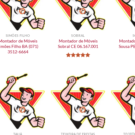
SIMÕES FILHO
SOBRAL
S
Montador de Móveis
Montador de Móveis
Montado
imões Filho BA (071)
Sobral CE 06.167.001
Sousa P
3512-6664
Avaliação
5
de 5
TAUÁ
TEIXEIRA DE FREITAS
TEOTÔ