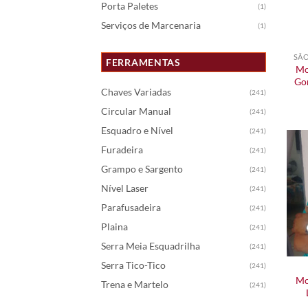
Porta Paletes
(1)
Serviços de Marcenaria
(1)
FERRAMENTAS
Mo
Go
Chaves Variadas
(241)
Circular Manual
(241)
Esquadro e Nível
(241)
Furadeira
(241)
Grampo e Sargento
(241)
Nível Laser
(241)
Parafusadeira
(241)
Plaina
(241)
Serra Meia Esquadrilha
(241)
Serra Tico-Tico
(241)
Mo
Trena e Martelo
(241)